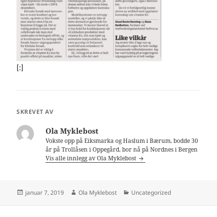
[:]
SKREVET AV
Ola Myklebost
Vokste opp på Eiksmarka og Haslum i Bærum, bodde 30
år på Trollåsen i Oppegård, bor nå på Nordnes i Bergen
Vis alle innlegg av Ola Myklebost
Publisert
Forfatter
Kategorier
januar 7, 2019
Ola Myklebost
Uncategorized