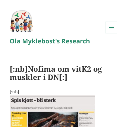
MENY
Ola Myklebost's Research
OG
WIDGETER
[:nb]Nofima om vitK2 og
muskler i DN[:]
[:nb]