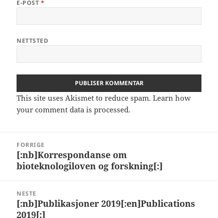
E-POST
*
NETTSTED
This site uses Akismet to reduce spam.
Learn how
your comment data is processed.
Innleggsnavigasjon
FORRIGE
[:nb]Korrespondanse om
Forrige
bioteknologiloven og forskning[:]
innlegg:
NESTE
[:nb]Publikasjoner 2019[:en]Publications
Neste
2019[:]
innlegg: