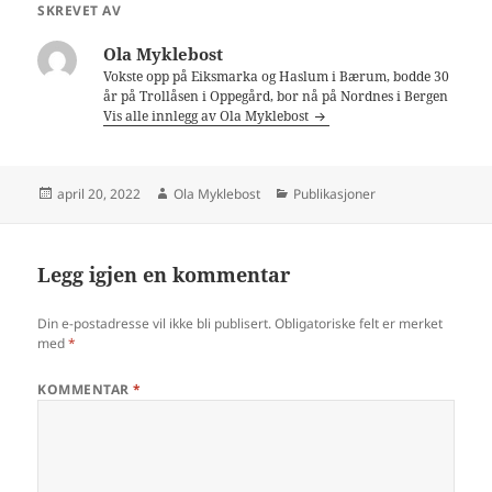
SKREVET AV
Ola Myklebost
Vokste opp på Eiksmarka og Haslum i Bærum, bodde 30
år på Trollåsen i Oppegård, bor nå på Nordnes i Bergen
Vis alle innlegg av Ola Myklebost
Publisert
Forfatter
Kategorier
april 20, 2022
Ola Myklebost
Publikasjoner
Legg igjen en kommentar
Din e-postadresse vil ikke bli publisert.
Obligatoriske felt er merket
med
*
KOMMENTAR
*