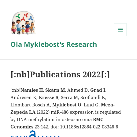
MENY
Ola Myklebost's Research
OG
WIDGETER
[:nb]Publications 2022[:]
[:nb]
Namløs H, Skårn M
, Ahmed D,
Grad I
,
Andresen K,
Kresse S
, Serra M, Scotlandi K,
Llombart-Bosch A,
Myklebost O
, Lind G,
Meza-
Zepeda LA
(2022) miR-486 expression is regulated
by DNA methylation in osteosarcoma
BMC
Genomics
23:142. doi: 10.1186/s12864-022-08346-6