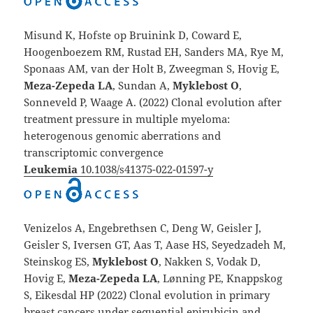
Misund K, Hofste op Bruinink D, Coward E,
Hoogenboezem RM, Rustad EH, Sanders MA, Rye M,
Sponaas AM, van der Holt B, Zweegman S, Hovig E,
Meza-Zepeda LA
, Sundan A,
Myklebost O
,
Sonneveld P, Waage A. (2022) Clonal evolution after
treatment pressure in multiple myeloma:
heterogenous genomic aberrations and
transcriptomic convergence
Leukemia
10.1038/s41375-022-01597-y
Venizelos A, Engebrethsen C, Deng W, Geisler J,
Geisler S, Iversen GT, Aas T, Aase HS, Seyedzadeh M,
Steinskog ES,
Myklebost O
,
Nakken S, Vodak D,
Hovig E,
Meza-Zepeda LA
, Lønning PE, Knappskog
S, Eikesdal HP (2022) Clonal evolution in primary
breast cancers under sequential epirubicin and