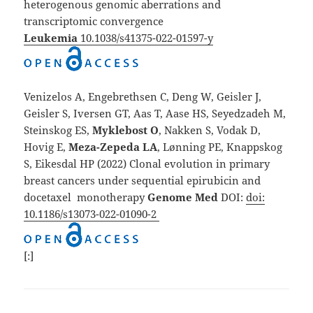
heterogenous genomic aberrations and
transcriptomic convergence
Leukemia
10.1038/s41375-022-01597-y
Venizelos A, Engebrethsen C, Deng W, Geisler J,
Geisler S, Iversen GT, Aas T, Aase HS, Seyedzadeh M,
Steinskog ES,
Myklebost O
,
Nakken S, Vodak D,
Hovig E,
Meza-Zepeda LA
, Lønning PE, Knappskog
S, Eikesdal HP (2022) Clonal evolution in primary
breast cancers under sequential epirubicin and
docetaxel monotherapy
Genome Med
DOI:
doi:
10.1186/s13073-022-01090-2
[:]