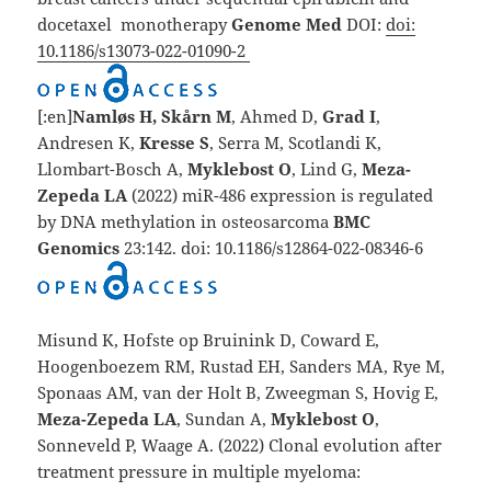
docetaxel monotherapy
Genome Med
DOI:
doi:
10.1186/s13073-022-01090-2
[:en]
Namløs H, Skårn M
, Ahmed D,
Grad I
,
Andresen K,
Kresse S
, Serra M, Scotlandi K,
Llombart-Bosch A,
Myklebost O
, Lind G,
Meza-
Zepeda LA
(2022) miR-486 expression is regulated
by DNA methylation in osteosarcoma
BMC
Genomics
23:142. doi: 10.1186/s12864-022-08346-6
Misund K, Hofste op Bruinink D, Coward E,
Hoogenboezem RM, Rustad EH, Sanders MA, Rye M,
Sponaas AM, van der Holt B, Zweegman S, Hovig E,
Meza-Zepeda LA
, Sundan A,
Myklebost O
,
Sonneveld P, Waage A. (2022) Clonal evolution after
treatment pressure in multiple myeloma: