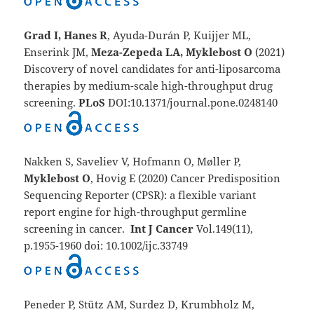
Grad I, Hanes R
, Ayuda-Durán P, Kuijjer ML,
Enserink JM,
Meza-Zepeda LA, Myklebost O
(2021)
Discovery of novel candidates for anti-liposarcoma
therapies by medium-scale high-throughput drug
screening.
PLoS
DOI:10.1371/journal.pone.0248140
Nakken S, Saveliev V, Hofmann O, Møller P,
Myklebost O
, Hovig E (2020) Cancer Predisposition
Sequencing Reporter (CPSR): a flexible variant
report engine for high-throughput germline
screening in cancer.
Int J Cancer
Vol.149(11),
p.1955-1960 doi: 10.1002/ijc.33749
Peneder P, Stütz AM, Surdez D, Krumbholz M,