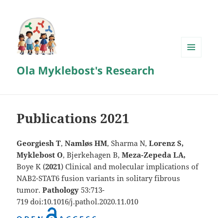
MENY
Ola Myklebost's Research
OG
WIDGETER
Publications 2021
Georgiesh T
,
Namløs HM
, Sharma N,
Lorenz S,
Myklebost O
, Bjerkehagen B,
Meza-Zepeda LA,
Boye K (
2021
) Clinical and molecular implications of
NAB2-STAT6 fusion variants in solitary fibrous
tumor.
Pathology
53:713-
719 doi:10.1016/j.pathol.2020.11.010