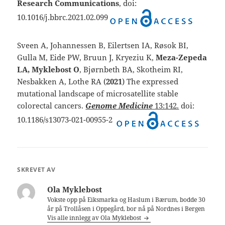
Research Communications
, doi:
10.1016/j.bbrc.2021.02.099
Sveen A, Johannessen B, Eilertsen IA, Røsok BI,
Gulla M, Eide PW, Bruun J, Kryeziu K,
Meza-Zepeda
LA, Myklebost O
, Bjørnbeth BA, Skotheim RI,
Nesbakken A, Lothe RA (
2021
) The expressed
mutational landscape of microsatellite stable
colorectal cancers.
Genome Medicine
13:142.
doi:
10.1186/s13073-021-00955-2
SKREVET AV
Ola Myklebost
Vokste opp på Eiksmarka og Haslum i Bærum, bodde 30
år på Trollåsen i Oppegård, bor nå på Nordnes i Bergen
Vis alle innlegg av Ola Myklebost