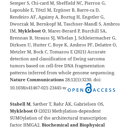
Semper S, Chi-card M, Sheffield NC, Pierron G,
Lapouble E, Tötzl M, Ergüner B, Barre-ca D,
Rendeiro AF, Agaimy A, Boztug H, Engstler G,
Dworzak M, Bernkopf M, Taschner-Mandl S, Ambros
IM,
Myklebost O
, Marec-Berard P, Burchill SA,
Brennan B, Strauss SJ, Whelan J, Schleiermacher G,
Dirksen U, Hutter C, Boye K, Ambros PF, Delattre O,
Metzler M, Bock C, Tomazou E (2021) Accurate
detection and classification of Ewing sarcoma
tumors based on cell-free DNA fragmentation
patterns inferred from whole genome sequencing.
Nature Communications
28;12(1):3230. doi:
10.1038/s41467-021-23445-w
Stabell M
, Sæther T, Røhr ÅK, Gabrielsen OS,
Myklebost O
(2021) Methylation-dependent
SUMOylation of the architectural transcription
factor HMGA2.
Biochemical and Biophysical