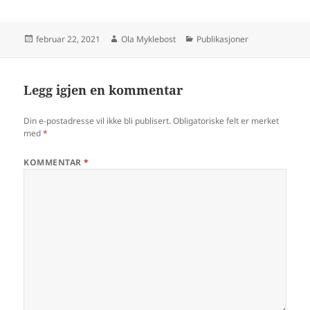
Publisert
Forfatter
Kategorier
februar 22, 2021
Ola Myklebost
Publikasjoner
Legg igjen en kommentar
Din e-postadresse vil ikke bli publisert.
Obligatoriske felt er merket
med
*
KOMMENTAR
*