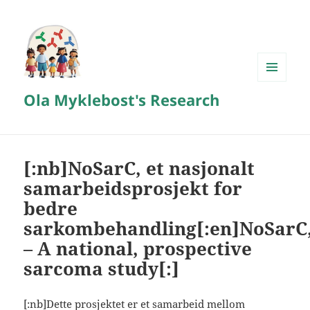
MENY
Ola Myklebost's Research
OG
WIDGETER
[:nb]NoSarC, et nasjonalt
samarbeidsprosjekt for
bedre
sarkombehandling[:en]NoSarC
– A national, prospective
sarcoma study[:]
[:nb]Dette prosjektet er et samarbeid mellom