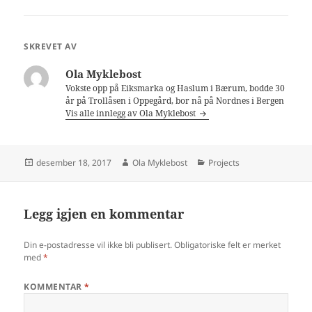
SKREVET AV
Ola Myklebost
Vokste opp på Eiksmarka og Haslum i Bærum, bodde 30
år på Trollåsen i Oppegård, bor nå på Nordnes i Bergen
Vis alle innlegg av Ola Myklebost
Publisert
Forfatter
Kategorier
desember 18, 2017
Ola Myklebost
Projects
Legg igjen en kommentar
Din e-postadresse vil ikke bli publisert.
Obligatoriske felt er merket
med
*
KOMMENTAR
*