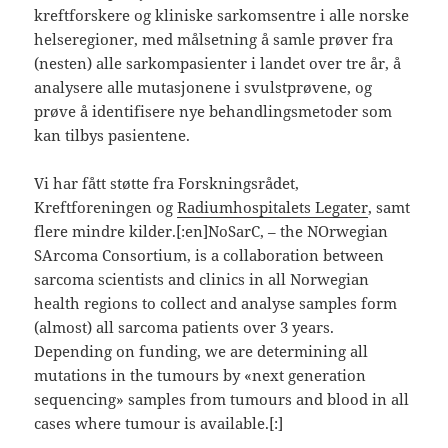
kreftforskere og kliniske sarkomsentre i alle norske
helseregioner, med målsetning å samle prøver fra
(nesten) alle sarkompasienter i landet over tre år, å
analysere alle mutasjonene i svulstprøvene, og
prøve å identifisere nye behandlingsmetoder som
kan tilbys pasientene.
Vi har fått støtte fra Forskningsrådet,
Kreftforeningen og
Radiumhospitalets Legater
, samt
flere mindre kilder.[:en]NoSarC, – the NOrwegian
SArcoma Consortium, is a collaboration between
sarcoma scientists and clinics in all Norwegian
health regions to collect and analyse samples form
(almost) all sarcoma patients over 3 years.
Depending on funding, we are determining all
mutations in the tumours by «next generation
sequencing» samples from tumours and blood in all
cases where tumour is available.[:]